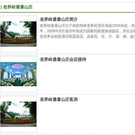
老界岭避暑山庄
老界岭避暑山庄简介
老界岭避暑山庄位于南阳西峡老界岭景区海拔1500米处，有“
年，2008年9月成功申报成为国家四星级旅游饭店，并先后
是世界金钥匙酒店联盟成员。是集吃、住、行、游、购、娱
拟的，是国内目前最大的木制别墅群，也是中原最高的别墅
老界岭避暑山庄会议接待
老界岭避暑山庄客房