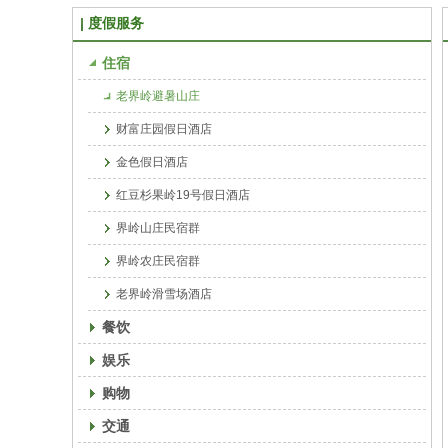
度假服务
住宿
老界岭避暑山庄
财富庄园假日酒店
金色假日酒店
红豆杉果岭19号假日酒店
界岭山庄民宿群
界岭农庄民宿群
老界岭滑雪场酒店
餐饮
娱乐
购物
交通