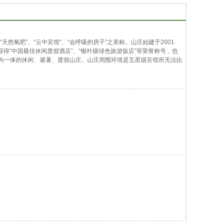
天然氧吧”、“云中宾馆”、“会呼吸的房子”之美称。山庄始建于2001
获得“中国最佳休闲度假酒店”、“银叶级绿色旅游饭店”等荣誉称号，也
为一体的休闲、避暑、度假山庄。山庄周围环境是五星级宾馆所无法比
群，是目前中原地区屈指可数的避暑山庄。山庄占地面积203亩