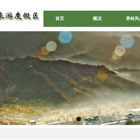
首页
概况
界岭风