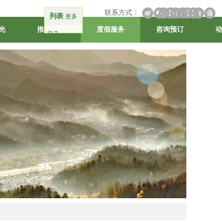
联系方式：
列表
更多
光
推荐线路
度假服务
咨询预订
登录
注册