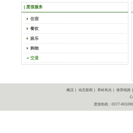
度假服务
住宿
餐饮
娱乐
购物
交通
概况
|
动态新闻
|
界岭风光
|
推荐线路
|
C
度假热线：0377-6010