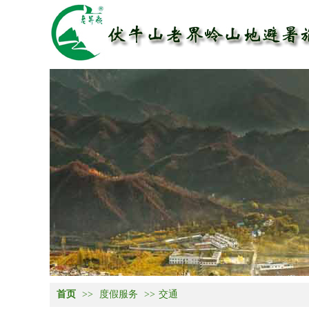
首页
>>
度假服务
>>
交通