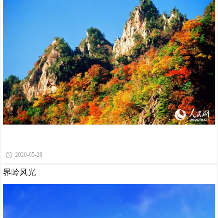
2020-05-28
界岭风光