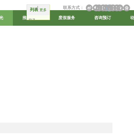
联系方式：
列表
更多
光
推荐线路
度假服务
咨询预订
登录
注册