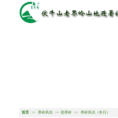
首页
>>
界岭风光
>>
老界岭
>>
界岭风光（冬日）