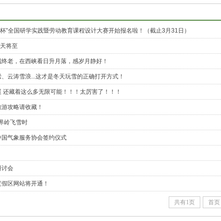
旅杯”全国研学实践暨劳动教育课程设计大赛开始报名啦！（截止3月31日）
春天将至
城终老，在西峡看日升月落，感岁月静好！
、云涛雪浪...这才是冬天玩雪的正确打开方式！
展 还藏着这么多无限可能！！！太厉害了！！！
旅游攻略请收藏！
界岭飞雪时
中国气象服务协会签约仪式
研讨会
度假区网站将开通！
共有1页
首页