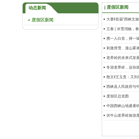
度假区新闻
动态新闻
大赛‖首届“西峡文
度假区新闻
立春 | 冰雪消融，
携一人白首，择一
刺激滑雪、漫山雾凇
老界岭的未来式发
冬游老界岭，这份
散文‖王玉贵：又到
西峡县人民政府与
度假区总览图
中国西峡山地避暑
伏牛山老界岭旅游