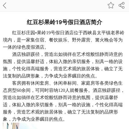
红豆杉果岭19号假日酒店简介
红豆杉庄园
•果岭19号假日酒店位于西峡县太平镇老界岭
境内，是一家集住宿、餐饮娱乐、野外露营、篝火晚会等为
一体的绿色度假酒店。
酒店独辟蹊径，营造出如徜徉在艺术馆般恬静而诗意的
氛围，提供温馨舒适，体贴入微的亲切服务，别具一格的设
施，个性化得高端服务，营造艺术观的旅居体验，确立了无
法复制的品牌形象，力争成为业界瞩目的焦点。
客房拥有休闲套房、休闲单标间、家庭房等各类绿色生
态房型
60
余间，
可同时容纳
120人就餐服务。
酒店独辟蹊径，
营造出如徜徉在艺术馆般恬静而诗意的氛围，提供温馨舒
适，体贴入微的亲切服务，别具一格的设施，个性化得高端
服务，营造艺术观的旅居体验，确立了无法复制的品牌形
象，力争成为业界瞩目的焦点。